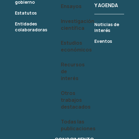
gobierno
Y AGENDA
Ensayos
Estatutos
Investigación
Entidades
Noticias de
científica
colaboradoras
interés
Eventos
Estudios
económicos
Recursos
de
interés
Otros
trabajos
destacados
Todas las
publicaciones