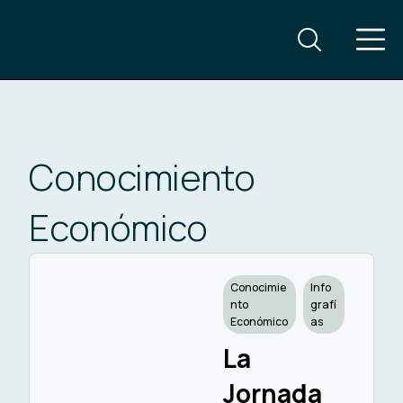
Conocimiento
Económico
Conocimie
Info
nto
grafí
Económico
as
La
Jornada